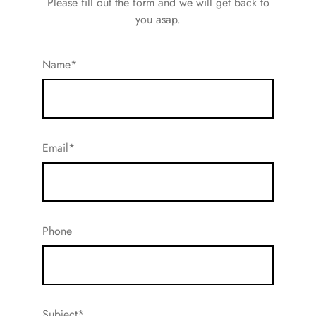
Please fill out the form and we will get back to
you asap.
Name*
Email*
Phone
Subject*